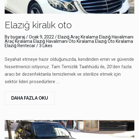
Elazığ kiralık oto
By
bygaraj
/
Ocak 9, 2022
/
Elazığ Araç Kiralama
Elazığ Havalimanı
Araç Kiralama
Elazığ Havalimanı Oto Kiralama
Elazığ Oto Kiralama
Elazığ Rentecar
/ 3 Likes
Seyahat etmeye hazır olduğunuzda, kendinden emin ve güvende
hissetmenizi istiyoruz. Tam Temizlik Taahhüdü ile, 20’den fazla
aracı bir dezenfektanla temizlemek ve sterilize etmek için
sektör lideri prosedürlere …
DAHA FAZLA OKU