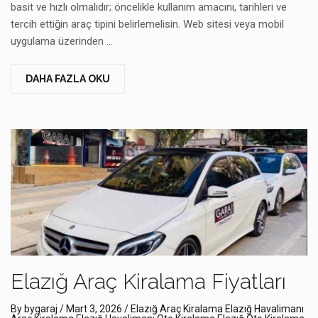
basit ve hızlı olmalıdır; öncelikle kullanım amacını, tarihleri ve
tercih ettiğin araç tipini belirlemelisin. Web sitesi veya mobil
uygulama üzerinden …
DAHA FAZLA OKU
Elazığ Araç Kiralama Fiyatları
By
bygaraj
/
Mart 3, 2026
/
Elazığ Araç Kiralama
Elazığ Havalimanı