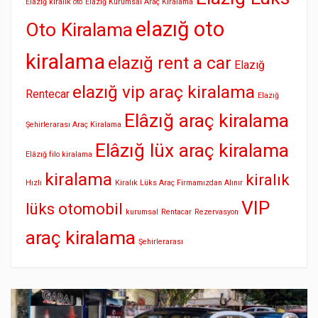
Elazığ kiralık oto
Elazığ Kurumsal Araç Kiralama
elazığ oto
Oto Kiralama
kiralama
elazığ rent a car
Elazığ
elazığ vip araç kiralama
Rentecar
Elazığ
Elâzığ araç kiralama
Şehirlerarası Araç Kiralama
Elâzığ lüx araç kiralama
Elâzığ filo kiralama
kiralama
kiralık
Hızlı
Kiralık Lüks Araç Firmamızdan Alınır
VIP
lüks otomobil
kurumsal
Rentacar
Rezervasyon
araç kiralama
Şehirlerarası