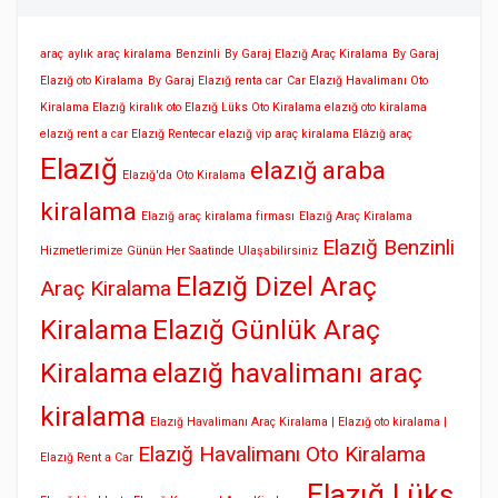
araç
aylık araç kiralama
Benzinli
By Garaj Elazığ Araç Kiralama
By Garaj
Elazığ oto Kiralama
By Garaj Elazığ renta car
Car Elazığ Havalimanı Oto
Kiralama Elazığ kiralık oto Elazığ Lüks Oto Kiralama elazığ oto kiralama
elazığ rent a car Elazığ Rentecar elazığ vip araç kiralama Elâzığ araç
Elazığ
elazığ araba
Elazığ'da Oto Kiralama
kiralama
Elazığ araç kiralama firması
Elazığ Araç Kiralama
Elazığ Benzinli
Hizmetlerimize Günün Her Saatinde Ulaşabilirsiniz
Elazığ Dizel Araç
Araç Kiralama
Kiralama
Elazığ Günlük Araç
Kiralama
elazığ havalimanı araç
kiralama
Elazığ Havalimanı Araç Kiralama | Elazığ oto kiralama |
Elazığ Havalimanı Oto Kiralama
Elazığ Rent a Car
Elazığ Lüks